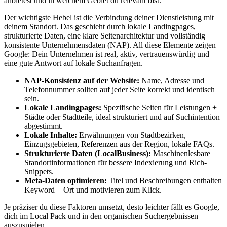
anbietest und in welchem Gebiet du relevant bist.
Der wichtigste Hebel ist die Verbindung deiner Dienstleistung mit
deinem Standort. Das geschieht durch lokale Landingpages,
strukturierte Daten, eine klare Seitenarchitektur und vollständig
konsistente Unternehmensdaten (NAP). All diese Elemente zeigen
Google: Dein Unternehmen ist real, aktiv, vertrauenswürdig und
eine gute Antwort auf lokale Suchanfragen.
NAP-Konsistenz auf der Website:
Name, Adresse und
Telefonnummer sollten auf jeder Seite korrekt und identisch
sein.
Lokale Landingpages:
Spezifische Seiten für Leistungen +
Städte oder Stadtteile, ideal strukturiert und auf Suchintention
abgestimmt.
Lokale Inhalte:
Erwähnungen von Stadtbezirken,
Einzugsgebieten, Referenzen aus der Region, lokale FAQs.
Strukturierte Daten (LocalBusiness):
Maschinenlesbare
Standortinformationen für bessere Indexierung und Rich-
Snippets.
Meta-Daten optimieren:
Titel und Beschreibungen enthalten
Keyword + Ort und motivieren zum Klick.
Je präziser du diese Faktoren umsetzt, desto leichter fällt es Google,
dich im Local Pack und in den organischen Suchergebnissen
auszuspielen.