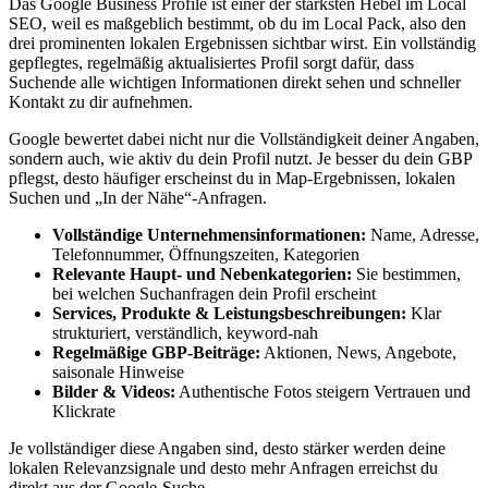
Das Google Business Profile ist einer der stärksten Hebel im Local
SEO, weil es maßgeblich bestimmt, ob du im Local Pack, also den
drei prominenten lokalen Ergebnissen sichtbar wirst. Ein vollständig
gepflegtes, regelmäßig aktualisiertes Profil sorgt dafür, dass
Suchende alle wichtigen Informationen direkt sehen und schneller
Kontakt zu dir aufnehmen.
Google bewertet dabei nicht nur die Vollständigkeit deiner Angaben,
sondern auch, wie aktiv du dein Profil nutzt. Je besser du dein GBP
pflegst, desto häufiger erscheinst du in Map-Ergebnissen, lokalen
Suchen und „In der Nähe“-Anfragen.
Vollständige Unternehmensinformationen:
Name, Adresse,
Telefonnummer, Öffnungszeiten, Kategorien
Relevante Haupt- und Nebenkategorien:
Sie bestimmen,
bei welchen Suchanfragen dein Profil erscheint
Services, Produkte & Leistungsbeschreibungen:
Klar
strukturiert, verständlich, keyword-nah
Regelmäßige GBP-Beiträge:
Aktionen, News, Angebote,
saisonale Hinweise
Bilder & Videos:
Authentische Fotos steigern Vertrauen und
Klickrate
Je vollständiger diese Angaben sind, desto stärker werden deine
lokalen Relevanzsignale und desto mehr Anfragen erreichst du
direkt aus der Google-Suche.