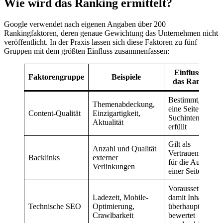
Wie wird das Ranking ermittelt?
Google verwendet nach eigenen Angaben über 200
Rankingfaktoren, deren genaue Gewichtung das Unternehmen nicht
veröffentlicht. In der Praxis lassen sich diese Faktoren zu fünf
Gruppen mit dem größten Einfluss zusammenfassen:
Einfluss auf
Faktorengruppe
Beispiele
das Ranking
Bestimmt, ob
Themenabdeckung,
eine Seite die
Content-Qualität
Einzigartigkeit,
Suchintention
Aktualität
erfüllt
Gilt als
Anzahl und Qualität
Vertrauenssignal
Backlinks
externer
für die Autorität
Verlinkungen
einer Seite
Voraussetzung,
Ladezeit, Mobile-
damit Inhalte
Technische SEO
Optimierung,
überhaupt
Crawlbarkeit
bewertet