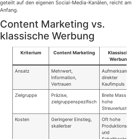
geteilt auf den eigenen Social-Media-Kanälen, reicht am
Anfang.
Content Marketing vs.
klassische Werbung
Kriterium
Content Marketing
Klassische
Werbung
Ansatz
Mehrwert,
Aufmerksamkeit,
Information,
direkter
Vertrauen
Kaufimpuls
Zielgruppe
Präzise,
Breite Masse,
zielgruppenspezifisch
hohe
Streuverluste
Kosten
Geringerer Einstieg,
Oft hohe
skalierbar
Produktions-
und
Schaltkosten